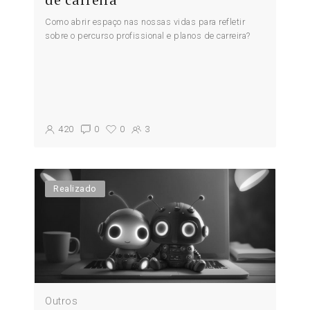
Como abrir espaço nas nossas vidas para refletir
sobre o percurso profissional e planos de carreira?
420
0
0
3
Realizado
Outros