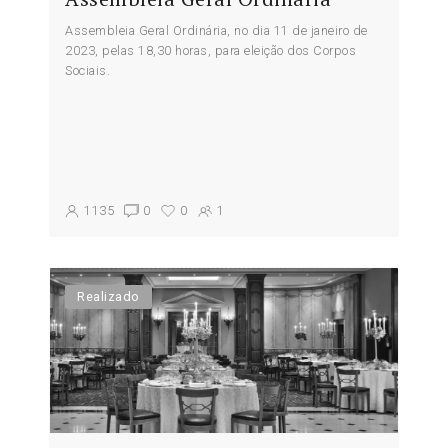
Assembleia Geral Ordinária, no dia 11 de janeiro de
2023, pelas 18,30 horas, para eleição dos Corpos
Sociais.
1135
0
0
1
Realizado