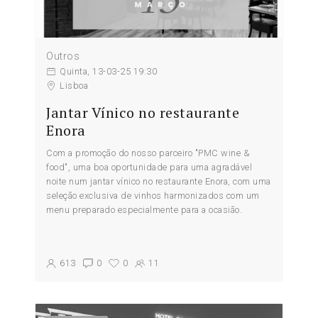
Outros
Quinta, 13-03-25 19:30
Lisboa
Jantar Vínico no restaurante
Enora
Com a promoção do nosso parceiro "PMC wine &
food", uma boa oportunidade para uma agradável
noite num jantar vínico no restaurante Enora, com uma
seleção exclusiva de vinhos harmonizados com um
menu preparado especialmente para a ocasião.
613
0
0
11