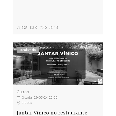
727
0
0
15
Realizado
Outros
Quarta, 29-05-24 20:00
Lisboa
Jantar Vínico no restaurante