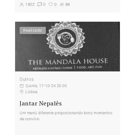
1802
0
0
88
Realizado
Outros
Quinta, 17-10-24 20:00
Lisboa
Jantar Nepalês
Um menú diferente proporcionando bons momentos
de convívio