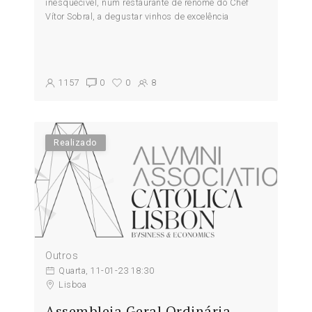
inesquecível, num restaurante de renome do Chef
Vítor Sobral, a degustar vinhos de excelência
1157
0
0
8
Realizado
Outros
Quarta, 11-01-23 18:30
Lisboa
Assembleia Geral Ordinária