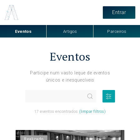
Entrar
Eventos
Artigos
Parceiros
Eventos
Participe num vasto leque de eventos
únicos e inesquecíveis
17
eventos encontrados
(limpar filtros)
Realizado