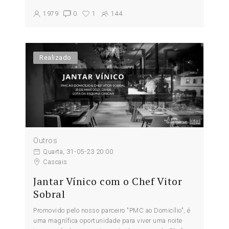
1979
0
1
144
Realizado
Outros
Quarta, 31-05-23 20:00
Cascais
Jantar Vínico com o Chef Vitor
Sobral
Promovido pelo nosso parceiro "PMC ao Domicílio", é
uma magnífica oportunidade para viver uma noite