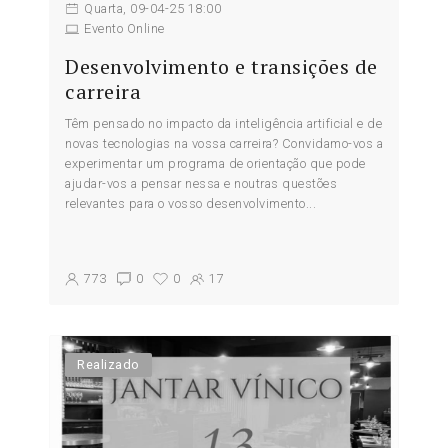
Quarta, 09-04-25 18:00
Evento Online
Desenvolvimento e transições de
carreira
Têm pensado no impacto da inteligência artificial e de
novas tecnologias na vossa carreira? Convidamo-vos a
experimentar um programa de orientação que pode
ajudar-vos a pensar nessa e noutras questões
relevantes para o vosso desenvolvimento...
773
0
0
17
Realizado