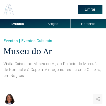
Entrar
Eventos
Artigos
Parceiros
Eventos
|
Eventos Culturais
Museu do Ar
Visita Guiada ao Museu do Ar, ao Palácio do Marquês
de Pombal e à Capela. Almoço no restaurante Caneira,
em Negrais.