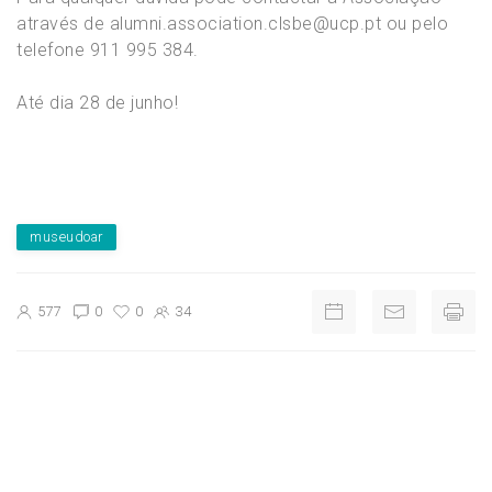
através de alumni.association.clsbe@ucp.pt ou pelo
telefone 911 995 384.
Até dia 28 de junho!
museudoar
577
0
0
34