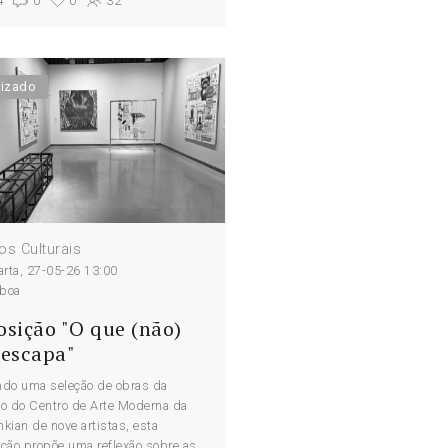
4
0
0
32
lizado
os Culturais
rta, 27-05-26 13:00
sboa
osição "O que (não)
 escapa"
ndo uma seleção de obras da
o do Centro de Arte Moderna da
kian de nove artistas, esta
ção propõe uma reflexão sobre as