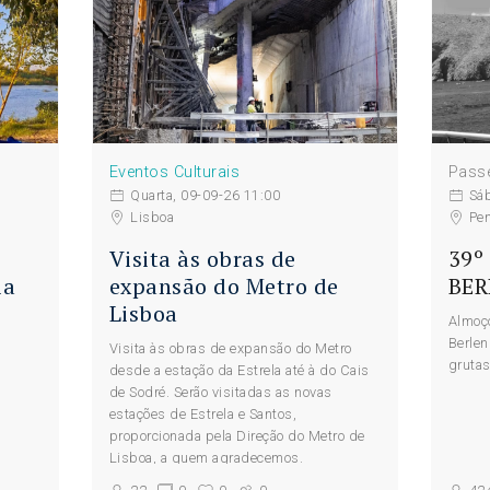
Eventos Culturais
Passe
Quarta, 09-09-26 11:00
Sá
Lisboa
Pe
Visita às obras de
39º 
ia
expansão do Metro de
BER
Lisboa
Almoço
Berlen
Visita às obras de expansão do Metro
grutas
desde a estação da Estrela até à do Cais
de Sodré. Serão visitadas as novas
estações de Estrela e Santos,
proporcionada pela Direção do Metro de
Lisboa, a quem agradecemos.