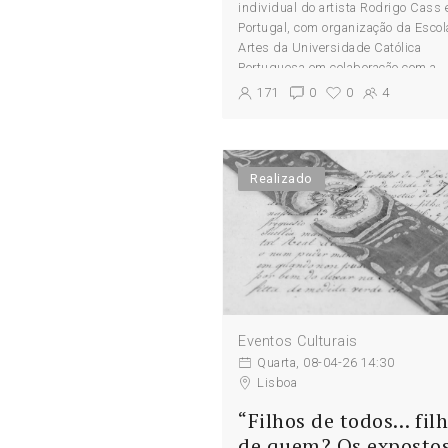
individual do artista Rodrigo Cass
Portugal, com organização da Escol
Artes da Universidade Católica
Portuguesa em colaboração com a
Brotéria, foi inaugurada em 2 mome
171
0
0
4
na Escola das Artes, no...
Realizado
Eventos Culturais
Quarta, 08-04-26 14:30
Lisboa
“Filhos de todos… fil
de quem? Os exposto