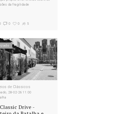
ões da fragilidade
0
0
0
5
lizado
ios de Clássicos
bado, 28-02-26 11:00
alha
Classic Drive -
teiro da Batalha e