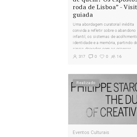
roda de Lisboa” - Visi
guiada
Uma abordagem curatorial inédita
convida a refletir sobre o abandono
infantil, os sistemas de acolhimento
identidade e a memória, partindo d
sinais deixados com as crianças
expostas na roda: bilhetes manuscr
317
0
0
16
pequenos objetos, imagens,...
Realizado
Eventos Culturais