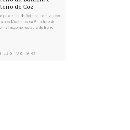
teiro de Coz
o pela zona da Batalha, com visitas
s aos Mosteiros da Batalha e de
om almoço no restaurante Burro
9
0
0
42