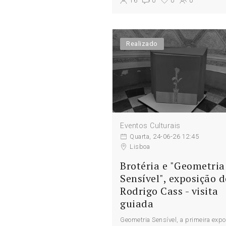
16
0
0
0
Realizado
Eventos Culturais
Quarta, 24-06-26 12:45
Lisboa
Brotéria e "Geometria
Sensível", exposição d
Rodrigo Cass - visita
guiada
Geometria Sensível, a primeira expo