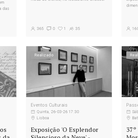
 em
dimens
a das
ntos:
365
0
1
35
16
Realizado
Rea
Eventos Culturais
Passe
Quinta, 26-03-26 17:30
Sá
Lisboa
Bat
hos
Exposição 'O Esplendor
37º 
s da
Silencioso da Neve' -
Mos