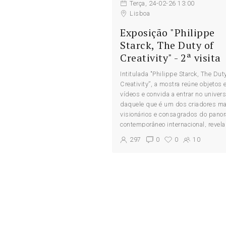
Terça, 24-02-26 13:00
Lisboa
Exposição "Philippe
Starck, The Duty of
Creativity" - 2ª visita
Intitulada "Philippe Starck, The Duty
Creativity”, a mostra reúne objetos 
vídeos e convida a entrar no univer
daquele que é um dos criadores ma
visionários e consagrados do pano
contemporâneo internacional, revel
filosofia...
297
0
0
10