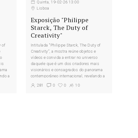
Quinta, 19-02-26 13:00
Lisboa
Exposição "Philippe
Starck, The Duty of
Creativity"
 of
Intitulada "Philippe Starck, The Duty of
e
Creativity”, a mostra reúne objetos e
so
vídeos e convida a entrar no universo
is
daquele que é um dos criadores mais
rama
visionários e consagrados do panorama
ando a
contemporâneo internacional, revelando a
filosofia...
281
0
0
10