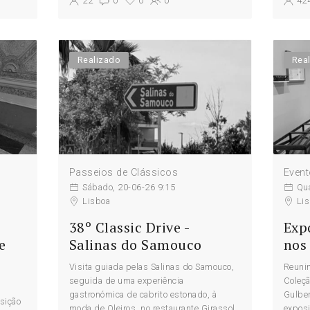
22
0
0
0
42
Realizado
Rea
Passeios de Clássicos
Event
Sábado, 20-06-26 9:15
Qua
Lisboa
Li
38º Classic Drive -
Exp
e
Salinas do Samouco
nos
Visita guiada pelas Salinas do Samouco,
Reuni
seguida de uma experiência
Coleçã
gastronómica de cabrito estonado, à
Gulben
sição
moda de Oleiros, no restaurante Girassol
exposi