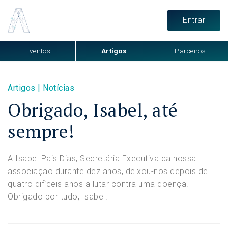
Entrar
Eventos
Artigos
Parceiros
Artigos
|
Notícias
Obrigado, Isabel, até
sempre!
A Isabel Pais Dias, Secretária Executiva da nossa
associação durante dez anos, deixou-nos depois de
quatro difíceis anos a lutar contra uma doença.
Obrigado por tudo, Isabel!