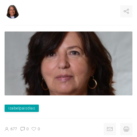
isabelpaisdias
677
0
0